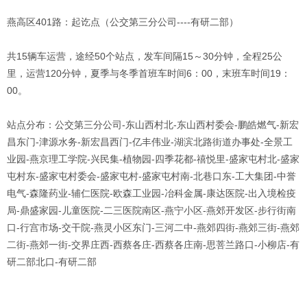
燕高区401路：起讫点（公交第三分公司----有研二部）
共15辆车运营，途经50个站点，发车间隔15～30分钟，全程25公
里，运营120分钟，夏季与冬季首班车时间6：00，末班车时间19：
00。
站点分布：公交第三分公司-东山西村北-东山西村委会-鹏皓燃气-新宏
昌东门-津源水务-新宏昌西门-亿丰伟业-湖滨北路街道办事处-全景工
业园-燕京理工学院-兴民集-植物园-四季花都-禧悦里-盛家屯村北-盛家
屯村东-盛家屯村委会-盛家屯村-盛家屯村南-北巷口东-工大集团-中誉
电气-森隆药业-辅仁医院-欧森工业园-冶科金属-康达医院-出入境检疫
局-鼎盛家园-儿童医院-二三医院南区-燕宁小区-燕郊开发区-步行街南
口-行宫市场-交干院-燕灵小区东门-三河二中-燕郊四街-燕郊三街-燕郊
二街-燕郊一街-交界庄西-西蔡各庄-西蔡各庄南-思菩兰路口-小柳店-有
研二部北口-有研二部