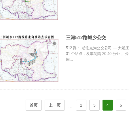
三河512路城乡公交
512 路： 起讫点为公交公司 — 大景庄
31 个站点，发车间隔 20-40 分钟 。公
间...
首页
上一页
2
3
4
5
···