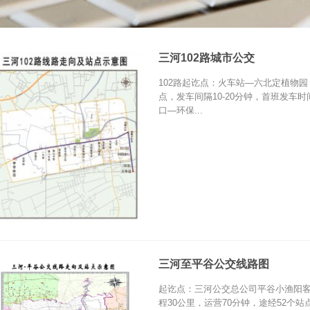
三河102路城市公交
102路起讫点：火车站—六北定植物园，
点，发车间隔10-20分钟，首班发车时
口—环保...
三河至平谷公交线路图
起讫点：三河公交总公司平谷小渔阳客
程30公里，运营70分钟，途经52个站点